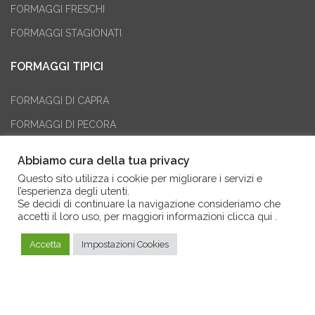
FORMAGGI FRESCHI
FORMAGGI STAGIONATI
FORMAGGI TIPICI
FORMAGGI DI CAPRA
FORMAGGI DI PECORA
FORMAGGI VACCINI
Abbiamo cura della tua privacy
FORMAGGI MISTI
Questo sito utilizza i cookie per migliorare i servizi e
l’esperienza degli utenti.
FORMAGGI AROMATIZZATI
Se decidi di continuare la navigazione consideriamo che
accetti il loro uso, per maggiori informazioni
clicca qui
.
ECCELLENZE CALABRESI
Accetta
Impostazioni Cookies
Formaggi tipici calabresi - Borgo dei Vinci
COMPOSTE E MIELE
DOLCI E BISCOTTI
OLIO EXTRA VERGINE