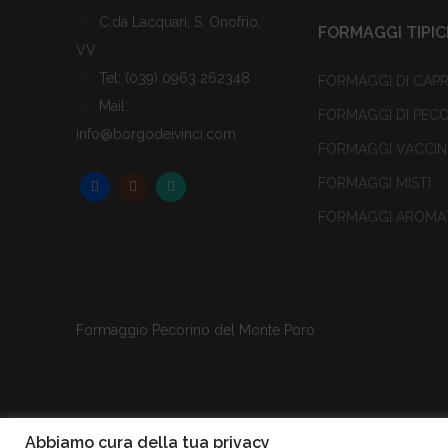
C.da Lacquari, S. Onofrio,
FORMAGGI TIPIC
VV
Tel: (039) 0963 262348
FORMAGGI DI CAP
Mail:
FORMAGGI DI PEC
info@borgodeivinci.com
FORMAGGI VACCIN
FORMAGGI MISTI
FORMAGGI AROMAT
Formaggio Pecorino del Monte Poro
Abbiamo cura della tua privacy