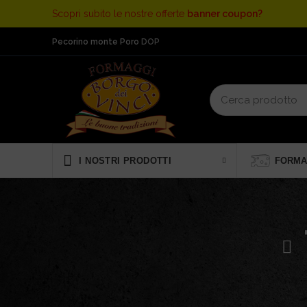
Scopri subito le nostre offerte
banner coupon?
Pecorino monte Poro
DOP
FORMA
I NOSTRI PRODOTTI