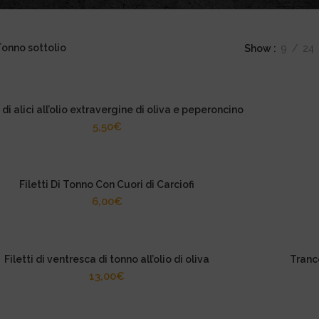
onno sottolio
Show
9
24
i di alici all’olio extravergine di oliva e peperoncino
5,50
€
Filetti Di Tonno Con Cuori di Carciofi
6,00
€
Filetti di ventresca di tonno all’olio di oliva
Trance
13,00
€