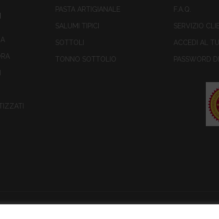
PASTA ARTIGIANALE
F.A.Q.
I
SALUMI TIPICI
SERVIZIO CLI
RA
SOTTOLI
ACCEDI AL 
ORA
TONNO SOTTOLIO
PASSWORD D
I
IZZATI