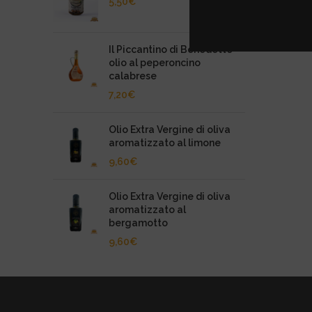
5,50
€
Il Piccantino di Benedetto -
olio al peperoncino
calabrese
7,20
€
Olio Extra Vergine di oliva
aromatizzato al limone
9,60
€
Olio Extra Vergine di oliva
aromatizzato al
bergamotto
9,60
€