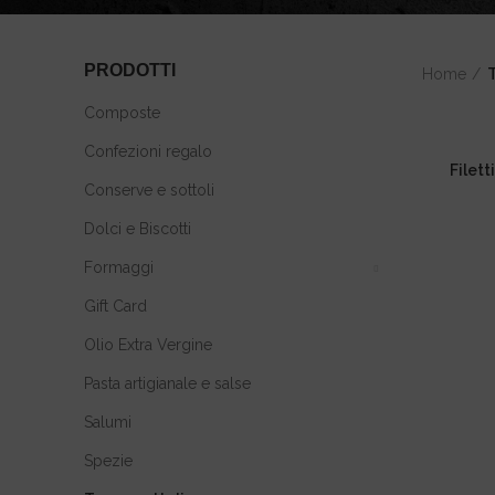
PRODOTTI
Home
T
Composte
Confezioni regalo
Filett
Conserve e sottoli
Dolci e Biscotti
Formaggi
Gift Card
Olio Extra Vergine
Pasta artigianale e salse
Salumi
Spezie