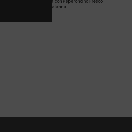
etti di tonno all’olio d’ oliva con Peperoncino Fresco
Piccante di Calabria
4,50
€