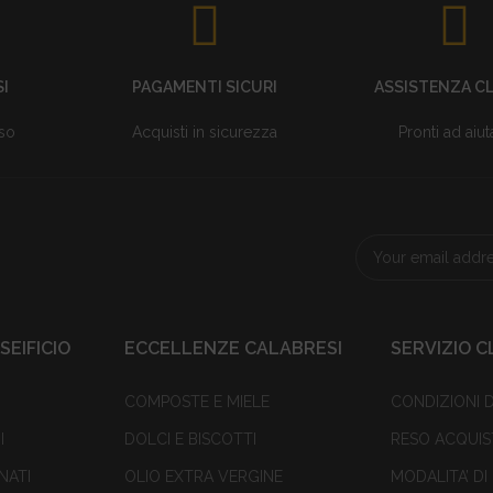
SI
PAGAMENTI SICURI
ASSISTENZA CL
sso
Acquisti in sicurezza
Pronti ad aiuta
EIFICIO
ECCELLENZE CALABRESI
SERVIZIO C
COMPOSTE E MIELE
CONDIZIONI D
I
DOLCI E BISCOTTI
RESO ACQUIS
NATI
OLIO EXTRA VERGINE
MODALITA’ D