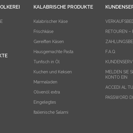
OLKEREI
KALABRISCHE PRODUKTE
KUNDENSER
SE
Kalabrischer Käse
VERKAUFSBE
Frischkäse
RETOUREN –
Gereiften Käsen
ZAHLUNGSBE
Hausgemachte Pasta
F.A.Q.
KTE
Tunfisch in Öl
KUNDENSERV
Kuchen und Keksen
MELDEN SIE S
KONTO EIN
Marmaladen
ACCEDI AL 
Olivenöl extra
PASSWORD D
Eingelegtes
Italienische Salami