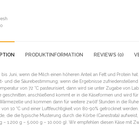
PTION
PRODUKTINFORMATION
REVIEWS (0)
V
bis Juni, wenn die Milch einen höheren Anteil an Fett und Protein h
unkt- und die Säurebestimmung; wenn die Ergebnisse zufriedenstellend
emperatur von 72 °C pasteurisiert, dann wird sie unter Zugabe von L
ke geschnitten, anschließend kommt er in die Käseformen und wird f
r Wärmezelle und kommen dann für weitere zwölf Stunden in die Ruhez
ur von 10 °C und einer Luftfeuchtigkeit von 80-90% getrocknet werde
nde, die die typische Musterung durch die Körbe (Canestrata) aufweist,
– 1.200 g – 5.000 g – 10.000 g). Wir empfehlen diesen Käse mit Z