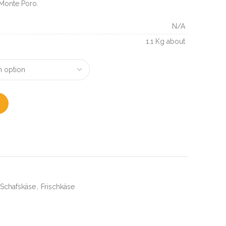
 Monte Poro.
N/A
1.1 Kg about
Schafskäse
,
Frischkäse