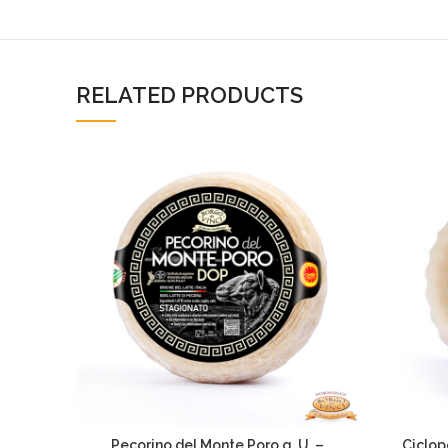
RELATED PRODUCTS
Pecorino del Monte Poro g. U. –
Ciclop