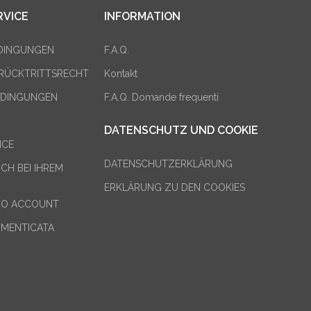
VICE
INFORMATION
DINGUNGEN
F.A.Q.
 RÜCKTRITTSRECHT
Kontakt
DINGUNGEN
F.A.Q. Domande frequenti
DATENSCHUTZ UND COOKIE
ICE
DATENSCHUTZERKLÄRUNG
ICH BEI IHREM
ERKLÄRUNG ZU DEN COOKIES
TUO ACCOUNT
IMENTICATA