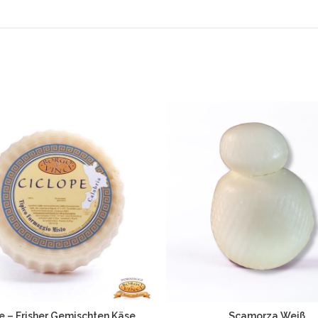
e – Frisher Gemischten Käse
Scamorza Weiß