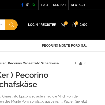
F.A.Q.
KONTAKT
DEUTSCH
0
0
LOGIN / REGISTER
0,00
€
PECORINO MONTE PORO G.U.
EpiKer ) Pecorino Canestrato Schafskäse
Ker ) Pecorino
Schafskäse
o Canestrato Epico wird jeden Tag die Milch von den
n des Monte Poro sorgfältig ausgewählt. Kaufen Sie jetzt