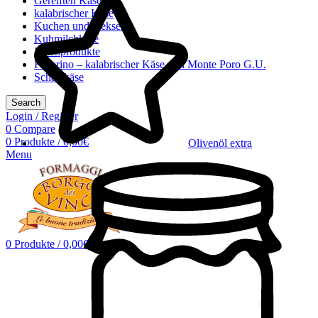
Gereiften Käsen
kalabrischer Käse
Kuchen und Keksen
Kuhmilchkäse
Milchprodukte
Pecorino – kalabrischer Käse von Monte Poro G.U.
Schafskäse
Search
Login / Register
0
Compare
0
Produkte
/
0,00
€
Olivenöl extra
Menu
0
Produkte
/
0,00
€