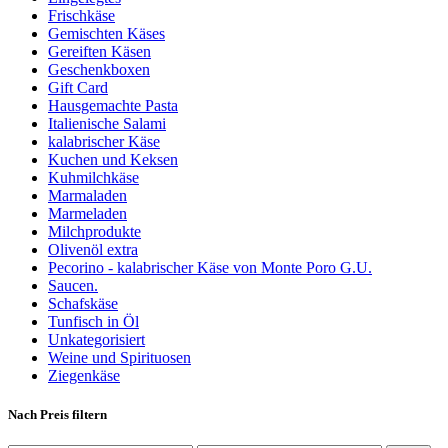
Frischkäse
Gemischten Käses
Gereiften Käsen
Geschenkboxen
Gift Card
Hausgemachte Pasta
Italienische Salami
kalabrischer Käse
Kuchen und Keksen
Kuhmilchkäse
Marmaladen
Marmeladen
Milchprodukte
Olivenöl extra
Pecorino - kalabrischer Käse von Monte Poro G.U.
Saucen.
Schafskäse
Tunfisch in Öl
Unkategorisiert
Weine und Spirituosen
Ziegenkäse
Nach Preis filtern