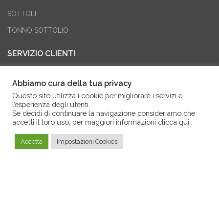
SOTTOLI
TONNO SOTTOLIO
SERVIZIO CLIENTI
CONDIZIONI DI VENDITA
Abbiamo cura della tua privacy
RESO ACQUISTI
Questo sito utilizza i cookie per migliorare i servizi e
l’esperienza degli utenti.
MODALITA’ DI PAGAMENTO
Se decidi di continuare la navigazione consideriamo che
accetti il loro uso, per maggiori informazioni
clicca qui
.
F.A.Q.
Accetta
Impostazioni Cookies
SERVIZIO CLIENTI
Formaggi tipici calabresi - Borgo dei Vinci
ACCEDI AL TUO ACCOUNT
PASSWORD DIMENTICATA