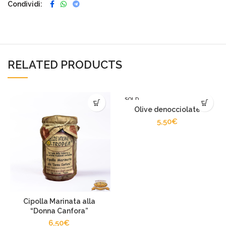
Condividi
RELATED PRODUCTS
SOLD
OUT
Olive denocciolate
5,50
€
Cipolla Marinata alla
“Donna Canfora”
6,50
€