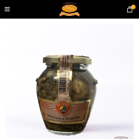
banner coupon?
0