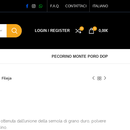
F.A.Q.
CONTATTACI
ITALIANO
0
0
LOGIN / REGISTER
0,00
€
PECORINO MONTE PORO DOP
Fileja
e ottenuta dall’unione della semola di grano duro, polvere
ino.