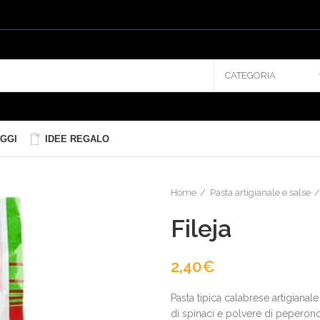
CATEGORIA
GGI
IDEE REGALO
Home
Pasta artigianale e salse
Fileja
2,40
€
Pasta tipica calabrese artigianal
di spinaci e polvere di peperonc