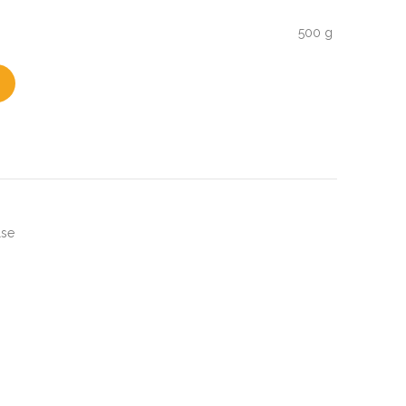
500 g
lse