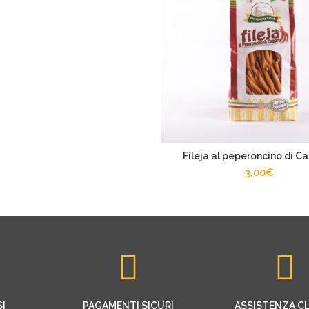
Fileja al peperoncino di Ca
3,00
€
SI
PAGAMENTI SICURI
ASSISTENZA CL