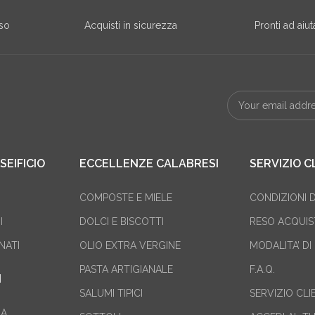
sso
Acquisti in sicurezza
Pronti ad aiuta
EIFICIO
ECCELLENZE CALABRESI
SERVIZIO C
COMPOSTE E MIELE
CONDIZIONI D
I
DOLCI E BISCOTTI
RESO ACQUIS
NATI
OLIO EXTRA VERGINE
MODALITA’ D
PASTA ARTIGIANALE
F.A.Q.
I
SALUMI TIPICI
SERVIZIO CLI
RA