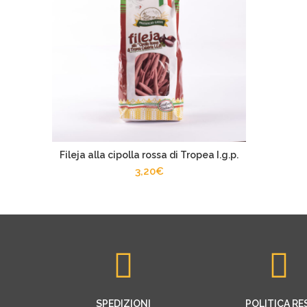
Fileja alla cipolla rossa di Tropea I.g.p.
3,20
€
SPEDIZIONI
POLITICA RE