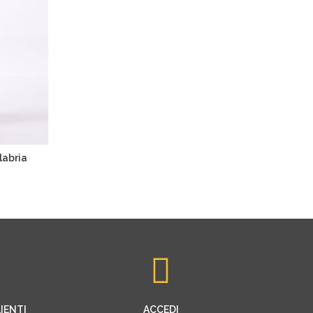
labria
IENTI
ACCEDI